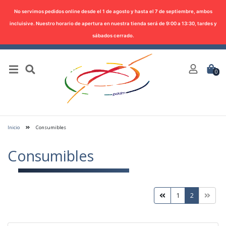
No servimos pedidos online desde el 1 de agosto y hasta el 7 de septiembre, ambos
incluisive. Nuestro horario de apertura en nuestra tienda será de 9:00 a 13:30, tardes y
sábados cerrado.
0
Inicio
Consumibles
Consumibles
1
2