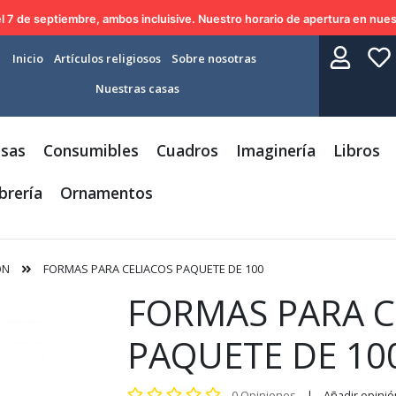
l 7 de septiembre, ambos incluisive. Nuestro horario de apertura en nues
Inicio
Artículos religiosos
Sobre nosotras
Nuestras casas
sas
Consumibles
Cuadros
Imaginería
Libros
brería
Ornamentos
ON
FORMAS PARA CELIACOS PAQUETE DE 100
FORMAS PARA C
PAQUETE DE 10
0 Opiniones
|
Añadir opinió