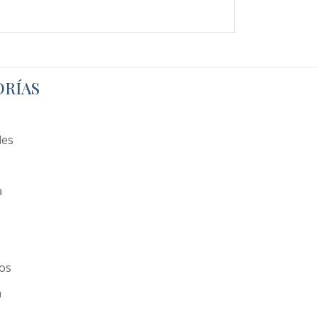
ORÍAS
les
a
os
a