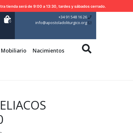
tra tienda será de 9:00 a 13:30, tardes y sábados cerrado.
+34 91 548 16 26
0
info@apostoladoliturgico.org
Mobiliario
Nacimientos
ELIACOS
0
n