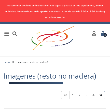
No servimos pedidos online desde el 1 de agosto y hasta el 7 de septiembre, ambos
incluisive. Nuestro horario de apertura en nuestra tienda será de 9:00 a 13:30, tardes y
sábados cerrado.
0
Inicio
Imagenes (resto no madera)
Imagenes (resto no madera)
1
2
3
4