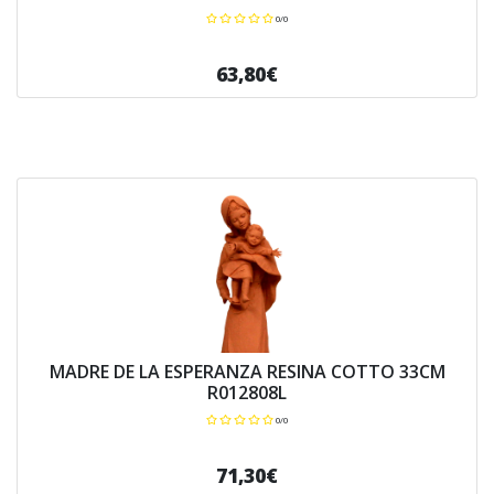
0/0
63,80€
MADRE DE LA ESPERANZA RESINA COTTO 33CM
R012808L
0/0
71,30€